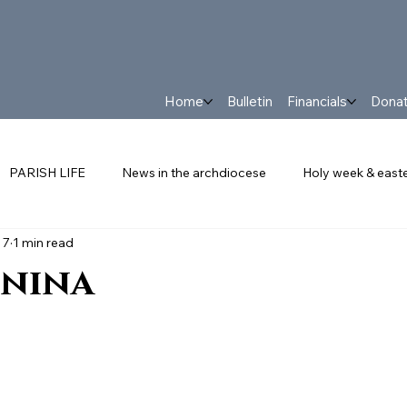
Home
Bulletin
Financials
Dona
PARISH LIFE
News in the archdiocese
Holy week & east
 7
1 min read
FRANCIS
PARISH NEWS
The Latest in Our Parish
Eve
unina