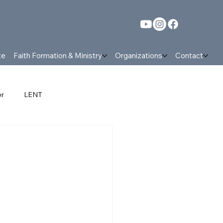
te
Faith Formation & Ministry
Organizations
Contact
er
LENT
nt
Parish News and events