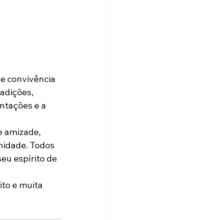
e convivência 
adições, 
ntações e a 
e amizade, 
nidade. Todos 
eu espírito de 
to e muita 